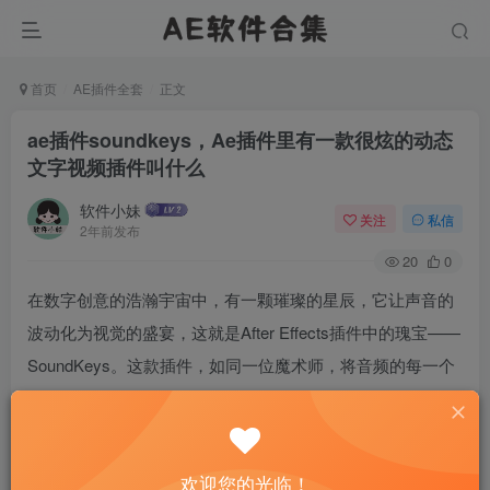
首页
AE插件全套
正文
ae插件soundkeys，Ae插件里有一款很炫的动态
文字视频插件叫什么
软件小妹
关注
私信
2年前发布
20
0
在数字创意的浩瀚宇宙中，有一颗璀璨的星辰，它让声音的
波动化为视觉的盛宴，这就是After Effects插件中的瑰宝——
SoundKeys。这款插件，如同一位魔术师，将音频的每一个
细微震颤转化为动态的视觉符号，让视频与音乐的融合达到
前所未有的和谐境界。它不仅是一个工具，更是一扇通往创
意无限可能的大门，让设计师们的灵感与听觉艺术无缝对
欢迎您的光临！