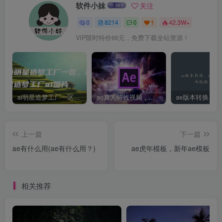
软件小妹
关注
0
8214
0
1
42.3W+
VIP限时特价66元，免费下载全站资源！
ai明星造梦工厂一区，明星造梦工厂ai图片
ae真人特效视频，大学生第一次做ppt怎么做
上一篇
下一篇
ae有什么用(ae有什么用？)
ae虎年模板，新年ae模板
相关推荐