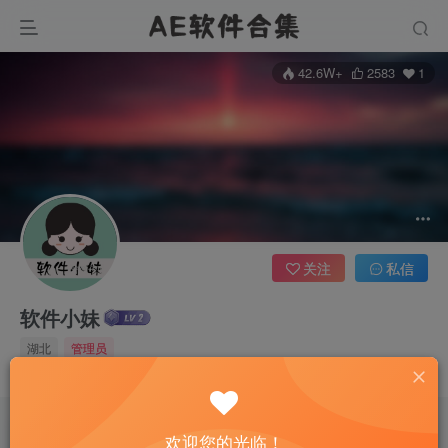
42.6W+
2583
1
关注
私信
软件小妹
湖北
管理员
VIP限时特价66元，免费下载全站资源！
欢迎您的光临！
文章
8214
收藏
0
评论
0
版块
0
帖子
0
粉丝
1