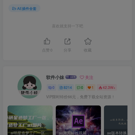
AE插件全套
喜欢就支持一下吧
点赞
0
分享
收藏
软件小妹
关注
0
8214
0
1
42.3W+
VIP限时特价66元，免费下载全站资源！
ai明星造梦工厂一区，明星造梦工厂ai图片
ae真人特效视频，大学生第一次做ppt怎么做