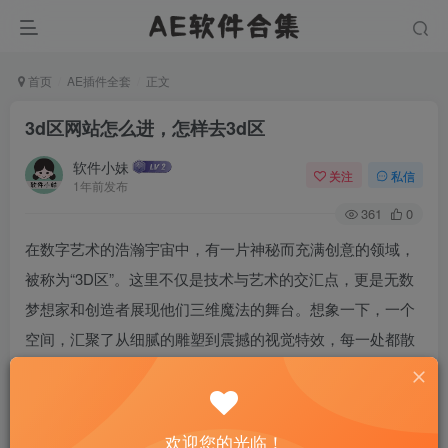
首页
AE插件全套
正文
3d区网站怎么进，怎样去3d区
软件小妹
关注
私信
1年前发布
361
0
在数字艺术的浩瀚宇宙中，有一片神秘而充满创意的领域，
被称为“3D区”。这里不仅是技术与艺术的交汇点，更是无数
梦想家和创造者展现他们三维魔法的舞台。想象一下，一个
空间，汇聚了从细腻的雕塑到震撼的视觉特效，每一处都散
发着创新的光芒。那么，如何踏入这片神奇之地，探索那些
隐藏在像素背后的奥秘呢？让我们一起启程，揭开3D区的神
秘面纱。
欢迎您的光临！