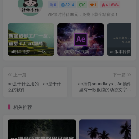
0
8214
0
1
41.6W+
VIP限时特价66元，免费下载全站资源！
ai明星造梦工厂一区，明星造梦工厂ai图片
ae真人特效视频，大学生第一次做ppt怎么做
上一篇
下一篇
ae是干什么用的，ae是干什
ae插件soundkeys，Ae插件
么的软件
里有一款很炫的动态文字视
频插件叫什么
相关推荐