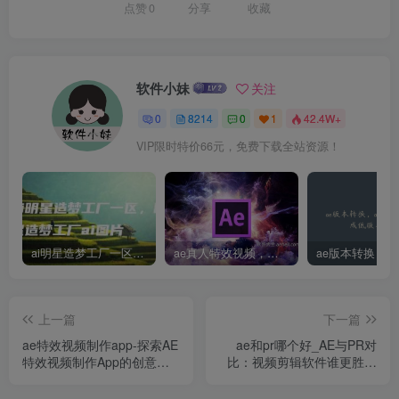
点赞
0
分享
收藏
软件小妹
关注
0
8214
0
1
42.4W+
VIP限时特价66元，免费下载全站资源！
ai明星造梦工厂一区，明星造梦工厂ai图片
ae真人特效视频，大学生第一次做ppt怎么做
上一篇
下一篇
ae特效视频制作app-探索AE
ae和pr哪个好_AE与PR对
特效视频制作App的创意与
比：视频剪辑软件谁更胜一
技巧
筹