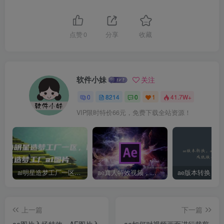
点赞
0
分享
收藏
软件小妹
关注
0
8214
0
1
41.7W+
VIP限时特价66元，免费下载全站资源！
ai明星造梦工厂一区，明星造梦工厂ai图片
ae真人特效视频，大学生第一次做ppt怎么做
上一篇
下一篇
ae图片入场特效、AE图片入
ae如何对视频画面进行裁剪-