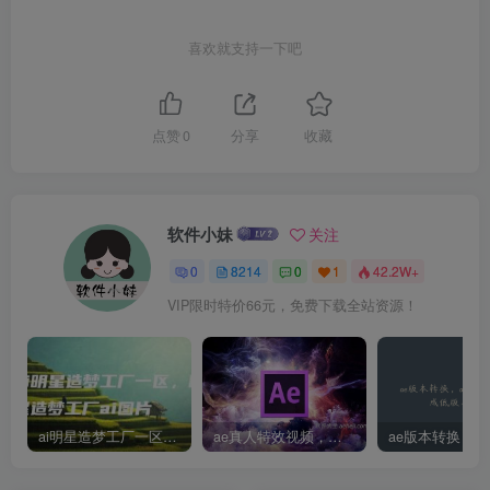
喜欢就支持一下吧
点赞
0
分享
收藏
软件小妹
关注
0
8214
0
1
42.2W+
VIP限时特价66元，免费下载全站资源！
ai明星造梦工厂一区，明星造梦工厂ai图片
ae真人特效视频，大学生第一次做ppt怎么做