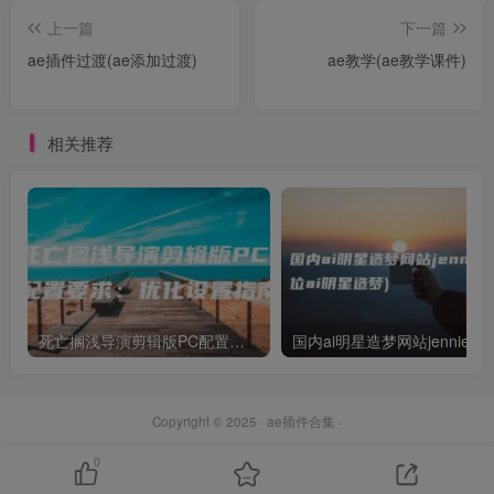
上一篇
下一篇
ae插件过渡(ae添加过渡)
ae教学(ae教学课件)
相关推荐
死亡搁浅导演剪辑版PC配置要求：优化设置指南
国
Copyright © 2025 ·
ae插件合集
·
0