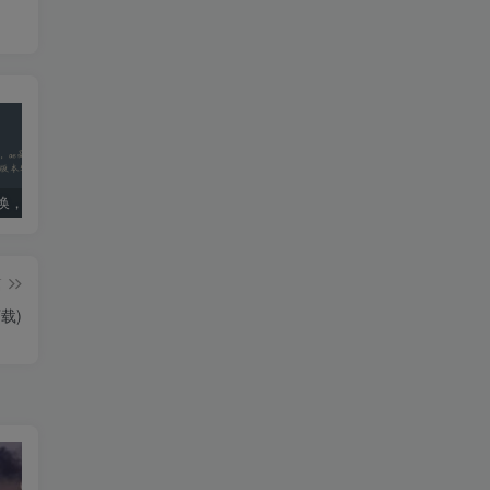
ae版本转换，ae高版本转换成低版本软件
死亡搁浅导演剪辑版PC配置要求：优化设置指南
国内ai明星造梦网站jennie(40位ai明星造梦)
篇
下载)