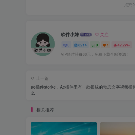
点赞
0
软件小妹
关注
0
8214
0
1
42.2W+
VIP限时特价66元，免费下载全站资源！
上一篇
ae插件storke，Ae插件里有一款很炫的动态文字视频插
么
相关推荐