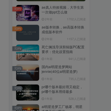
ae真人特效视频，大学生第
TOP2
一次做ppt怎么做
2年前
1702人已阅读
ae版本转换，ae高版本转换
TOP3
成低版本软件
2年前
1157人已阅读
死亡搁浅导演剪辑版PC配置
TOP4
要求：优化设置指南
1年前
941人已阅读
国内ai明星造梦网站
TOP5
jennie(40位ai明星造梦)
1年前
735人已阅读
pr哪个版本最好用又稳定，
TOP6
pr哪个版本用得最多
1年前
528人已阅读
ai明星造梦工厂杨幂，明星
TOP7