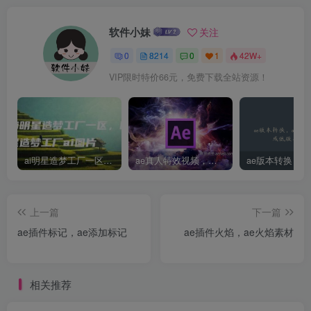
软件小妹
关注
0
8214
0
1
42W+
VIP限时特价66元，免费下载全站资源！
ai明星造梦工厂一区，明星造梦工厂ai图片
ae真人特效视频，大学生第一次做ppt怎么做
上一篇
下一篇
ae插件标记，ae添加标记
ae插件火焰，ae火焰素材
相关推荐