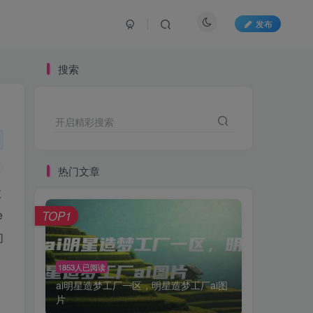
发布
搜索
开启精彩搜索
热门文章
效
e
TOP1
们
1853人已阅读
ai明星造梦工厂一区，明星造梦工厂ai图
片