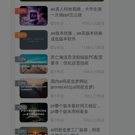
ae真人特效视频，大学生第
TOP2
一次做ppt怎么做
2年前
1702人已阅读
ae版本转换，ae高版本转换
TOP3
成低版本软件
2年前
1158人已阅读
死亡搁浅导演剪辑版PC配置
TOP4
要求：优化设置指南
1年前
946人已阅读
国内ai明星造梦网站
TOP5
jennie(40位ai明星造梦)
1年前
735人已阅读
pr哪个版本最好用又稳定，
TOP6
pr哪个版本用得最多
1年前
532人已阅读
ai明星造梦工厂杨幂，明星
TOP7