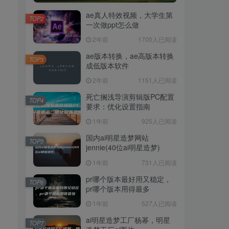
ae真人特效视频，大学生第
TOP2
一次做ppt怎么做
2年前
1700人已阅读
ae版本转换，ae高版本转换
TOP3
成低版本软件
2年前
1151人已阅读
死亡搁浅导演剪辑版PC配置
TOP4
要求：优化设置指南
1年前
925人已阅读
国内ai明星造梦网站
TOP5
jennie(40位ai明星造梦)
1年前
731人已阅读
pr哪个版本最好用又稳定，
TOP6
pr哪个版本用得最多
1年前
527人已阅读
ai明星造梦工厂杨幂，明星
TOP7