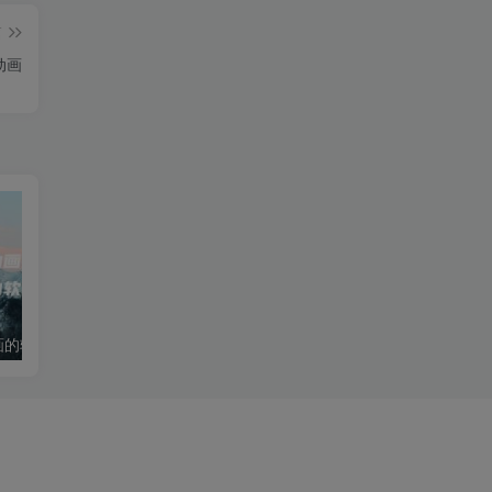
篇
动画
免费做沙雕动画的软件(免费做沙雕动画的软件推荐)
魔兽世界单机版GM命令大全：刷装备与修改属性教程