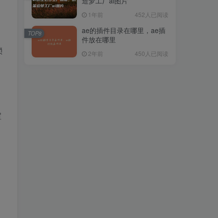
造梦工厂ai图片
1年前
452人已阅读
ae的插件目录在哪里，ae插
TOP8
件放在哪里
琐
2年前
450人已阅读
渲