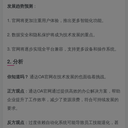
发展趋势预测
：
1. 官网将更加注重用户体验，推出更多智能化功能。
2. 数据安全和隐私保护将成为技术发展的重点。
3. 官网将逐步实现全平台兼容，支持更多设备和操作系统。
2. 分析
你知道吗？
通达OA官网在技术发展的也面临着挑战。
正方观点
：通达OA官网通过提供高效的办公解决方案，帮助
企业提升了工作效率，减少了资源浪费，符合可持续发展的
要求。
反方观点
：过度依赖自动化系统可能导致员工技能退化，甚