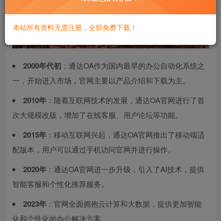
本站所有资料无需注册，全部免费下载！
2000年代初
：通达OA作为国内最早的办公自动化系统之
一，开始进入市场，官网主要以产品介绍和下载为主。
2010年
：随着互联网技术的发展，通达OA官网进行了首
次大规模改版，增加了在线客服、用户论坛等功能。
2015年
：移动互联网兴起，通达OA官网推出了移动端适
配版本，用户可以通过手机访问官网并进行操作。
2020年
：通达OA官网进一步升级，引入了AI技术，提供
智能客服和个性化推荐服务。
2023年
：官网全面拥抱云计算和大数据，提供更加智能
化和个性化的办公解决方案。