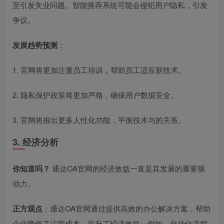
至引发失业问题。智能推荐系统可能会侵犯用户隐私，引发
争议。
发展趋势预测
：
1. 官网将更加注重员工培训，帮助员工适应新技术。
2. 隐私保护政策将更加严格，确保用户数据安全。
3. 官网将推出更多人性化功能，平衡技术与的关系。
3. 经济分析
你知道吗？
通达OA官网的经济效益一直是其发展的重要驱
动力。
正方观点
：通达OA官网通过提供高效的办公解决方案，帮助
企业降低了运营成本，提升了经济效益。例如，自动化流程