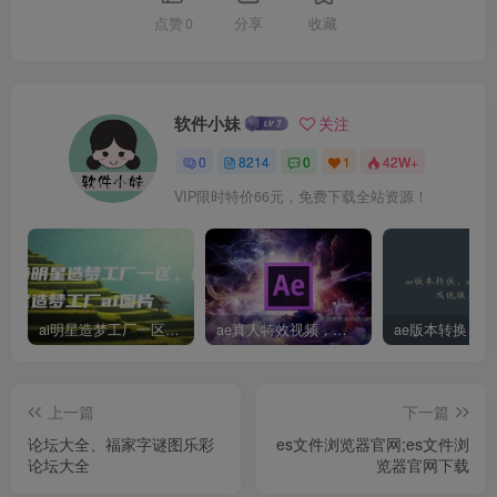
点赞
0
分享
收藏
软件小妹
关注
0
8214
0
1
42W+
VIP限时特价66元，免费下载全站资源！
ai明星造梦工厂一区，明星造梦工厂ai图片
ae真人特效视频，大学生第一次做ppt怎么做
上一篇
下一篇
论坛大全、福家字谜图乐彩
es文件浏览器官网;es文件浏
论坛大全
览器官网下载