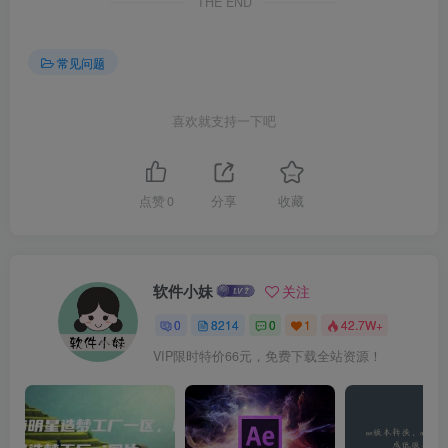
THE END
常见问题
喜欢就支持一下吧
点赞
0
分享
收藏
软件小妹
关注
0
8214
0
1
42.7W+
VIP限时特价66元，免费下载全站资源！