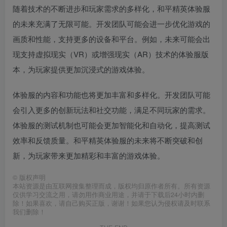
随着技术的不断进步和玩家需求的多样化，和平精英体验服
的未来充满了无限可能。开发团队可能会进一步优化游戏的
画质和性能，支持更多的设备和平台。例如，未来可能会出
现支持虚拟现实（VR）或增强现实（AR）技术的体验服版
本，为玩家提供更加沉浸式的游戏体验。
体验服的内容和功能也将更加丰富和多样化。开发团队可能
会引入更多的创新玩法和社交功能，满足不同玩家的需求。
体验服的测试机制也可能会更加智能化和自动化，提高测试
效率和反馈质量。和平精英体验服的未来将不断突破和创
新，为玩家带来更加精彩和丰富的游戏体验。
©
版权声明
本站资源是由互联网搜集整理而成，版权均归原作者所有。所有资源
仅供学习交流之用，请勿用作商业用途，并请于下载后24小时内删
除！如果喜欢，请自己购买正版，谢谢！如果您认为侵权请及时联系
我们删除！