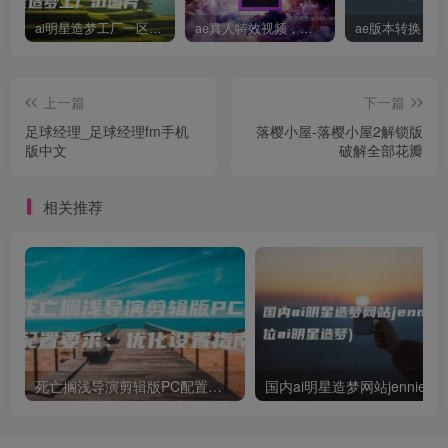
ai明星造梦工厂一区，明星造梦工厂ai图片
ae真人特效视频，大学生第一次做ppt怎么做
上一篇
下一篇
足球经理_足球经理fm手机
落樱小屋-落樱小屋2解锁版
版中文
破解全部花瓣
相关推荐
死亡搁浅导演剪辑版PC配置要求：优化设置指南
国