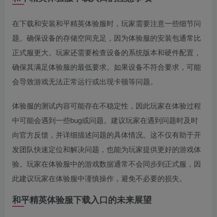
在下载和安装和平精英体验服时，玩家需要注意一些细节问
题。确保设备的存储空间充足，因为体验服的安装包通常比
正式服更大。玩家还需要检查设备的系统版本和硬件配置，
确保其满足体验服的最低要求。如果设备不符合要求，可能
会导致游戏无法正常运行或出现卡顿等问题。
体验服的测试内容可能存在不稳定性，因此玩家在体验过程
中可能会遇到一些bug或问题。建议玩家在遇到问题时及时
向官方反馈，并详细描述问题的具体情况。这不仅有助于开
发团队快速定位和解决问题，也能为玩家提供更好的游戏体
验。玩家在体验服中的游戏数据通常不会同步到正式服，因
此建议玩家在体验服中谨慎操作，避免不必要的损失。
和平精英体验服下载入口的未来展望