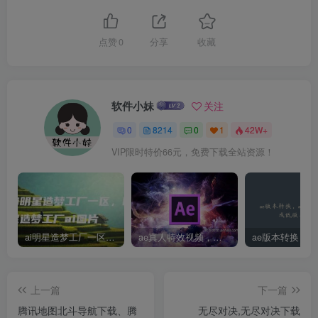
点赞
0
分享
收藏
软件小妹
关注
0
8214
0
1
42W+
VIP限时特价66元，免费下载全站资源！
ai明星造梦工厂一区，明星造梦工厂ai图片
ae真人特效视频，大学生第一次做ppt怎么做
上一篇
下一篇
腾讯地图北斗导航下载、腾
无尽对决,无尽对决下载