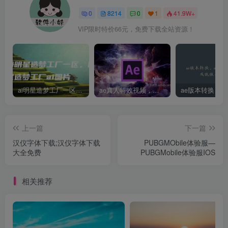
0
8214
0
1
41.9W+
VIP限时特价66元，免费下载全站资源！
ai明星造梦工厂一区，明星造梦工厂ai图片
ae真人特效视频，大学生第一次做ppt怎么做
上一篇
下一篇
汉仪字体下载;汉仪字体下载
PUBGMObile体验服—
大全免费
PUBGMobile体验服IOS
相关推荐