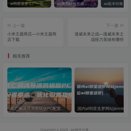
ai明星造梦工厂一区，明星造梦工厂ai图片
ae真人特效视频，大学生第一次做ppt怎么做
上一篇
下一篇
小米主题商店—小米主题商
漫威未来之战—漫威未来之
店下载
战怪力英雄有哪些
相关推荐
死亡搁浅导演剪辑版PC配置要求：优化设置指南
国
Copyright © 2025 ·
ae插件合集
·