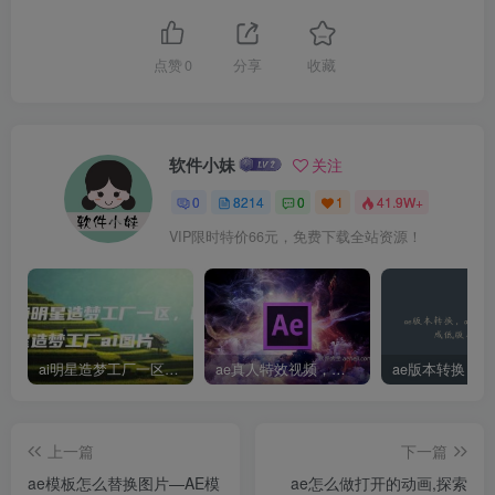
点赞
0
分享
收藏
软件小妹
关注
0
8214
0
1
41.9W+
VIP限时特价66元，免费下载全站资源！
ai明星造梦工厂一区，明星造梦工厂ai图片
ae真人特效视频，大学生第一次做ppt怎么做
上一篇
下一篇
ae模板怎么替换图片—AE模
ae怎么做打开的动画,探索