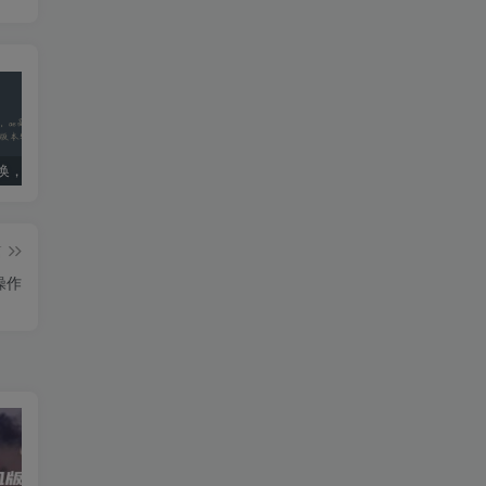
ae版本转换，ae高版本转换成低版本软件
死亡搁浅导演剪辑版PC配置要求：优化设置指南
国内ai明星造梦网站jennie(40位ai明星造梦)
篇
操作