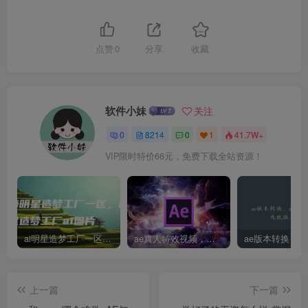
点赞
0
分享
收藏
软件小妹
关注
0
8214
0
1
41.7W+
VIP限时特价66元，免费下载全站资源！
ai明星造梦工厂一区，明星造梦工厂ai图片
ae真人特效视频，大学生第一次做ppt怎么做
上一篇
下一篇