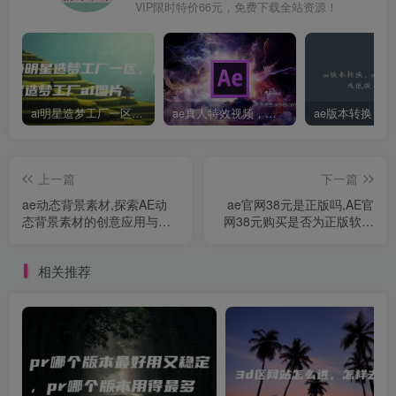
VIP限时特价66元，免费下载全站资源！
ai明星造梦工厂一区，明星造梦工厂ai图片
ae真人特效视频，大学生第一次做ppt怎么做
上一篇
下一篇
ae动态背景素材,探索AE动
ae官网38元是正版吗,AE官
态背景素材的创意应用与设
网38元购买是否为正版软件
计技巧
验证指南
相关推荐