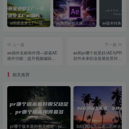
ai明星造梦工厂一区，明星造梦工厂ai图片
ae真人特效视频，大学生第一次做ppt怎么做
上一篇
下一篇
ae插件名称和作用—探索AE
ae和pr哪个前景好(AE与PR
插件功能：提升视频编辑效
软件未来职业发展前景对比
率的关键工具
分析)
相关推荐
pr哪个版本最好用又稳定，pr哪个版本用得最多
3d区网站怎么进，怎样去3d