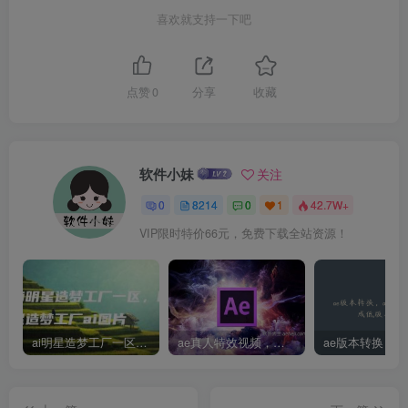
喜欢就支持一下吧
点赞
0
分享
收藏
软件小妹
关注
0
8214
0
1
42.7W+
VIP限时特价66元，免费下载全站资源！
ai明星造梦工厂一区，明星造梦工厂ai图片
ae真人特效视频，大学生第一次做ppt怎么做