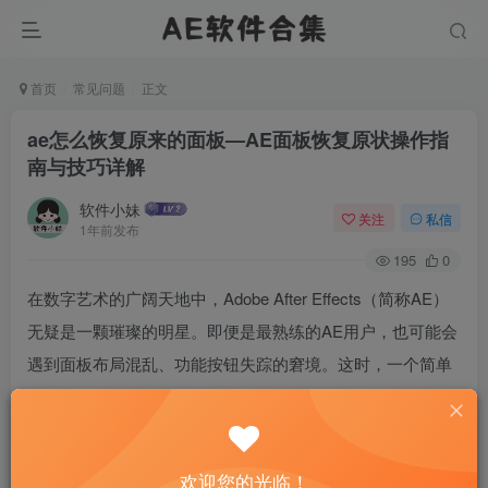
首页
常见问题
正文
ae怎么恢复原来的面板—AE面板恢复原状操作指
南与技巧详解
软件小妹
关注
私信
1年前发布
195
0
在数字艺术的广阔天地中，Adobe After Effects（简称AE）
无疑是一颗璀璨的明星。即便是最熟练的AE用户，也可能会
遇到面板布局混乱、功能按钮失踪的窘境。这时，一个简单
而强大的操作——恢复AE面板到原状，就显得尤为重要。本
文将带你一探究竟，如何轻松驾驭这一技巧，让你的创作之
旅更加顺畅。
欢迎您的光临！