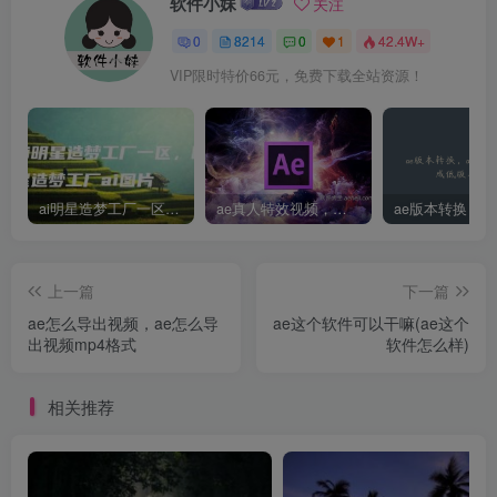
软件小妹
关注
0
8214
0
1
42.4W+
VIP限时特价66元，免费下载全站资源！
ai明星造梦工厂一区，明星造梦工厂ai图片
ae真人特效视频，大学生第一次做ppt怎么做
上一篇
下一篇
ae怎么导出视频，ae怎么导
ae这个软件可以干嘛(ae这个
出视频mp4格式
软件怎么样)
相关推荐