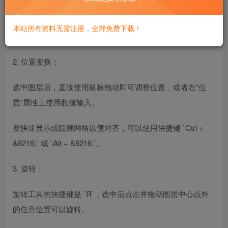
按下 `Ctrl + Shift + ]` 选择下一个图层，`Ctrl + Shift + [` 选择
本站所有资料无需注册，全部免费下载！
上一个图层，这有助于快速切换操作对象。
2. 位置变换：
选中图层后，直接使用鼠标拖动即可调整位置，或者在“位
置”属性上使用数值输入。
要快速显示或隐藏网格以便对齐，可以使用快捷键 `Ctrl +
&8216;` 或 `Alt + &8216;`。
3. 旋转：
旋转工具的快捷键是 `R`，选中后点击并拖动图层中心点外
的任意位置可以旋转。