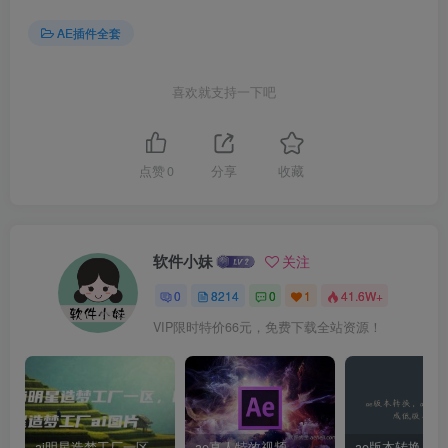
AE插件全套
喜欢就支持一下吧
点赞
0
分享
收藏
软件小妹
关注
0
8214
0
1
41.6W+
VIP限时特价66元，免费下载全站资源！
ai明星造梦工厂一区，明星造梦工厂ai图片
ae真人特效视频，大学生第一次做ppt怎么做