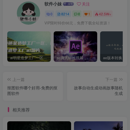
软件小妹
关注
0
8214
0
1
42.5W+
VIP限时特价66元，免费下载全站资源！
ai明星造梦工厂一区，明星造梦工厂ai图片
ae真人特效视频，大学生第一次做ppt怎么做
上一篇
下一篇
抠图软件哪个好用-免费的抠
故事自动生成动画故事随机
图软件
生成
相关推荐