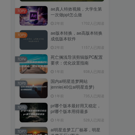
ae真人特效视频，大学生第
TOP2
一次做ppt怎么做
2年前
1702人已阅读
ae版本转换，ae高版本转换
TOP3
成低版本软件
2年前
1157人已阅读
死亡搁浅导演剪辑版PC配置
TOP4
要求：优化设置指南
1年前
938人已阅读
国内ai明星造梦网站
TOP5
jennie(40位ai明星造梦)
1年前
735人已阅读
pr哪个版本最好用又稳定，
TOP6
pr哪个版本用得最多
1年前
528人已阅读
ai明星造梦工厂杨幂，明星
TOP7