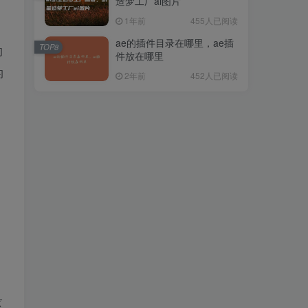
造梦工厂ai图片
1年前
455人已阅读
ae的插件目录在哪里，ae插
TOP8
的
件放在哪里
的
2年前
452人已阅读
区