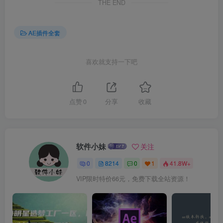
THE END
AE插件全套
喜欢就支持一下吧
点赞
0
分享
收藏
软件小妹
关注
0
8214
0
1
41.8W+
VIP限时特价66元，免费下载全站资源！