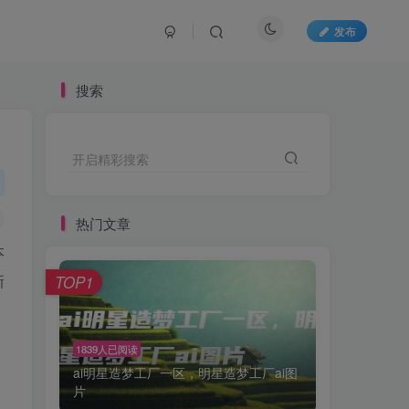
发布
搜索
开启精彩搜索
热门文章
本
新
TOP1
1839人已阅读
ai明星造梦工厂一区，明星造梦工厂ai图
片