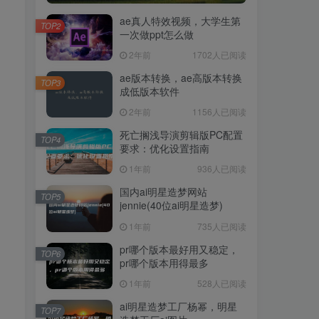
ae真人特效视频，大学生第
TOP2
一次做ppt怎么做
2年前
1702人已阅读
ae版本转换，ae高版本转换
TOP3
成低版本软件
2年前
1156人已阅读
死亡搁浅导演剪辑版PC配置
TOP4
要求：优化设置指南
1年前
936人已阅读
国内ai明星造梦网站
TOP5
jennie(40位ai明星造梦)
1年前
735人已阅读
pr哪个版本最好用又稳定，
TOP6
pr哪个版本用得最多
1年前
528人已阅读
ai明星造梦工厂杨幂，明星
TOP7