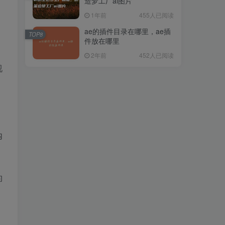
造梦工厂ai图片
1年前
455人已阅读
ae的插件目录在哪里，ae插
TOP8
件放在哪里
2年前
452人已阅读
视
内
的