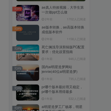
ae真人特效视频，大学生第
TOP2
一次做ppt怎么做
2年前
1702人已阅读
ae版本转换，ae高版本转换
TOP3
成低版本软件
2年前
1158人已阅读
死亡搁浅导演剪辑版PC配置
TOP4
要求：优化设置指南
1年前
946人已阅读
国内ai明星造梦网站
TOP5
jennie(40位ai明星造梦)
1年前
735人已阅读
pr哪个版本最好用又稳定，
TOP6
pr哪个版本用得最多
1年前
532人已阅读
ai明星造梦工厂杨幂，明星
TOP7