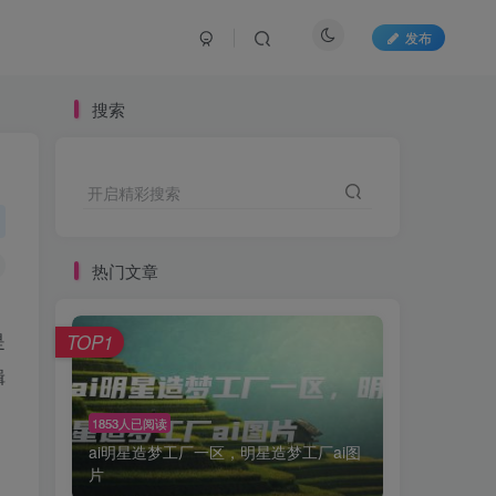
发布
搜索
开启精彩搜索
热门文章
是
TOP1
辑
1853人已阅读
ai明星造梦工厂一区，明星造梦工厂ai图
片