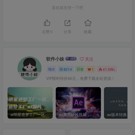
喜欢就支持一下吧
点赞
0
分享
收藏
软件小妹
关注
0
8214
0
1
41.5W+
VIP限时特价66元，免费下载全站资源！
ai明星造梦工厂一区，明星造梦工厂ai图片
ae真人特效视频，大学生第一次做ppt怎么做