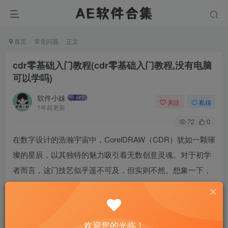
首页
常见问题
正文
cdr零基础入门教程(cdr零基础入门教程,没有电脑
可以学吗)
软件小妹
关注
私信
1年前更新
72
0
在数字设计的浩瀚宇宙中，CorelDRAW（CDR）犹如一颗璀
璨的星辰，以其独特的魅力吸引着无数创意灵魂。对于初学
者而言，这门技艺似乎遥不可及，但实则不然。想象一下，
即使你此刻手边没有电脑，那份对设计的渴望也能成为你启
航的风帆。让我们一起探索，如何在没有实体工具的限制
下，也能为踏入CDR的奇妙世界做好准备。
欢迎您的光临！