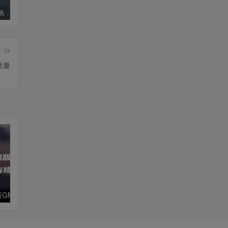
ae版本转换，ae高版本转换成低版本软件
死亡搁浅导演剪辑版PC配置要求：优化设置指南
国内ai明星造梦网站jennie(40位ai明星造梦)
篇
质量
魔兽世界单机版GM命令大全：刷装备与修改属性教程
免费做沙雕动画的软件(免费做沙雕动画的软件推荐)