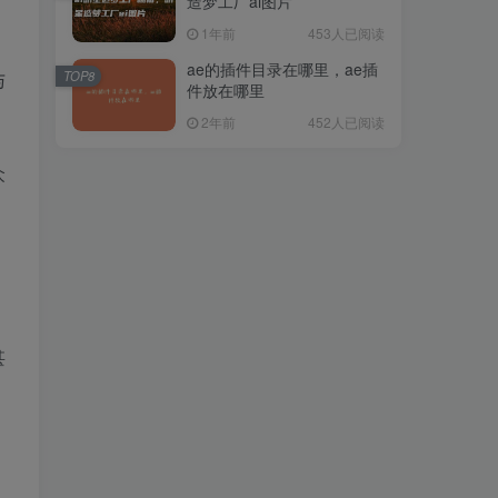
造梦工厂ai图片
1年前
453人已阅读
，
ae的插件目录在哪里，ae插
与
TOP8
件放在哪里
2年前
452人已阅读
众
甚