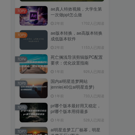
ae真人特效视频，大学生第
TOP2
一次做ppt怎么做
2年前
1702人已阅读
ae版本转换，ae高版本转换
TOP3
成低版本软件
2年前
1153人已阅读
死亡搁浅导演剪辑版PC配置
TOP4
要求：优化设置指南
1年前
926人已阅读
国内ai明星造梦网站
TOP5
jennie(40位ai明星造梦)
1年前
733人已阅读
pr哪个版本最好用又稳定，
TOP6
pr哪个版本用得最多
1年前
528人已阅读
ai明星造梦工厂杨幂，明星
TOP7