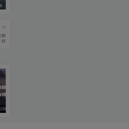
ae版本转换，ae高版本转换成低版本软件
死亡搁浅导演剪辑版PC配置要求：优化设置指南
国内ai明星造梦网站jennie(40位ai明星造梦)
篇
比较
好
魔兽世界单机版GM命令大全：刷装备与修改属性教程
免费做沙雕动画的软件(免费做沙雕动画的软件推荐)