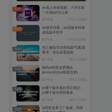
ae真人特效视频，大学生第
TOP2
一次做ppt怎么做
2年前
1702人已阅读
ae版本转换，ae高版本转换
TOP3
成低版本软件
2年前
1153人已阅读
死亡搁浅导演剪辑版PC配置
TOP4
要求：优化设置指南
1年前
926人已阅读
国内ai明星造梦网站
TOP5
jennie(40位ai明星造梦)
1年前
733人已阅读
pr哪个版本最好用又稳定，
TOP6
pr哪个版本用得最多
1年前
528人已阅读
ai明星造梦工厂杨幂，明星
TOP7