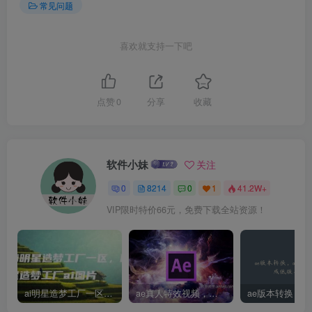
常见问题
喜欢就支持一下吧
点赞
0
分享
收藏
软件小妹
关注
0
8214
0
1
41.2W+
VIP限时特价66元，免费下载全站资源！
ai明星造梦工厂一区，明星造梦工厂ai图片
ae真人特效视频，大学生第一次做ppt怎么做