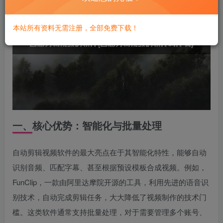
本站所有资料无需注册，全部免费下载！
一、核心优势：智能化与批量处理
自动剪辑视频软件的最大亮点在于其智能化特性，能够自动
识别音频、匹配字幕、甚至根据预设模板合成视频。例如，
FunClip，一款由阿里达摩院开源的工具，利用先进的语音识
别技术，自动完成剪辑任务，大大降低了视频制作的技术门
槛。这类软件通常支持批量处理，对于需要管理多个账号、