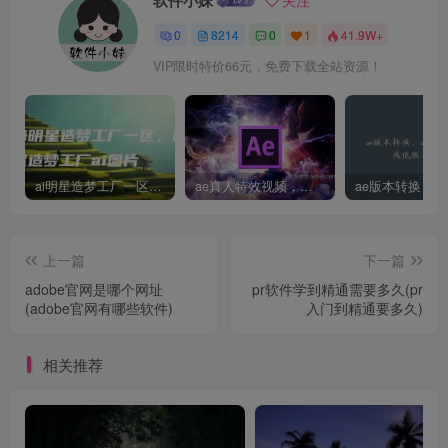
软件小妹
关注
0
8214
0
1
41.9W+
VIP限时特价66元，免费下载全站资源！
ai明星造梦工厂一区，明星造梦工厂ai图片
ae真人特效视频，大学生第一次做ppt怎么做
上一篇
下一篇
adobe官网是哪个网址
pr软件学到精通需要多久(pr
(adobe官网有哪些软件)
入门到精通要多久)
相关推荐