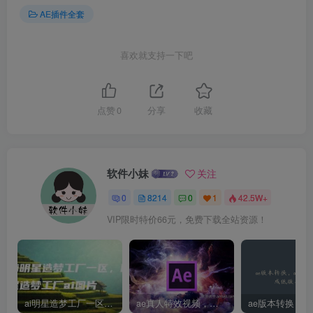
AE插件全套
喜欢就支持一下吧
点赞
0
分享
收藏
软件小妹
关注
0
8214
0
1
42.5W+
VIP限时特价66元，免费下载全站资源！
ai明星造梦工厂一区，明星造梦工厂ai图片
ae真人特效视频，大学生第一次做ppt怎么做