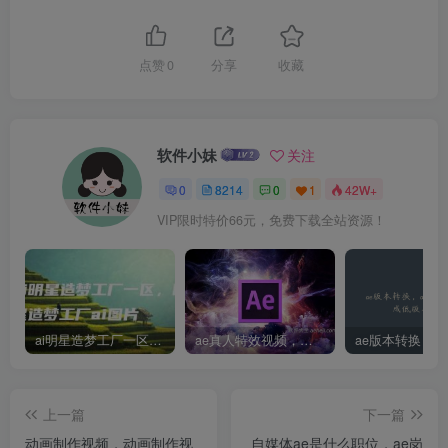
点赞
0
分享
收藏
软件小妹
关注
0
8214
0
1
42W+
VIP限时特价66元，免费下载全站资源！
ai明星造梦工厂一区，明星造梦工厂ai图片
ae真人特效视频，大学生第一次做ppt怎么做
上一篇
下一篇
动画制作视频，动画制作视
自媒体ae是什么职位，ae岗