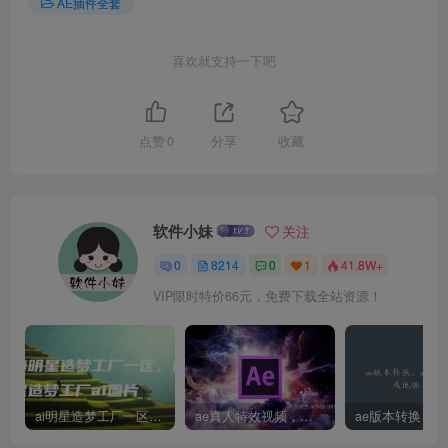
AE插件全套
喜欢就支持一下吧
点赞
0
分享
收藏
软件小妹
关注
0
8214
0
1
41.8W+
VIP限时特价66元，免费下载全站资源！
ai明星造梦工厂一区，明星造梦工厂ai图片
ae真人特效视频，大学生第一次做ppt怎么做