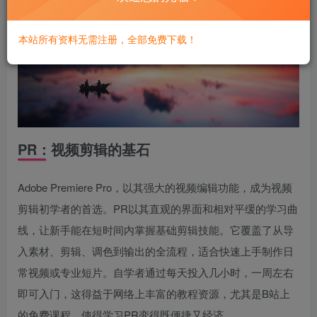
本站所有资料无需注册，全部免费下载！
PR：视频剪辑的基石
Adobe Premiere Pro，以其强大的视频编辑功能，成为视频
剪辑初学者的首选。PR以其直观的界面和相对平缓的学习曲
线，让新手能在短时间内掌握基础剪辑技能。它覆盖了从导
入素材、剪辑、调色到输出的全流程，适合快速上手制作日
常视频或专业短片。自学者通过每天投入几小时，一周左右
即可入门，这得益于网络上丰富的教程资源，尤其是B站上
的免费课程，使得学习PR变得既便捷又经济。