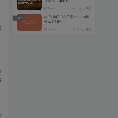
造梦工厂ai图片
1年前
455人已阅读
ae的插件目录在哪里，ae插
TOP8
件放在哪里
其
2年前
454人已阅读
令
用
省
品