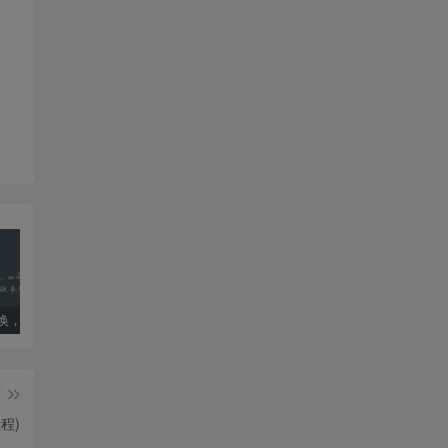
ae版本转换，ae高版本转换成低版本软件
死亡搁浅导演剪辑版PC配置要求：优化设置指南
国内ai明星造梦网站jennie(40位ai明星造梦)
篇
程)