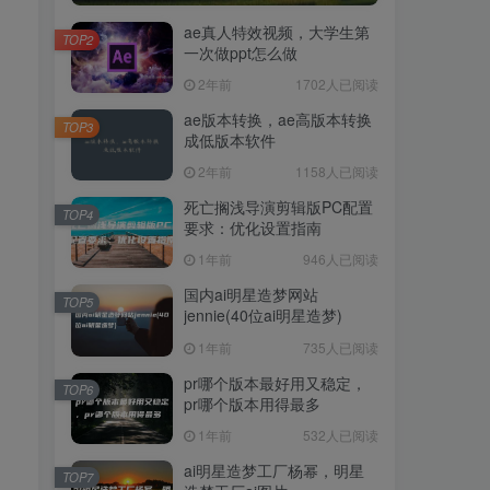
ae真人特效视频，大学生第
TOP2
一次做ppt怎么做
2年前
1702人已阅读
ae版本转换，ae高版本转换
TOP3
成低版本软件
2年前
1158人已阅读
死亡搁浅导演剪辑版PC配置
TOP4
要求：优化设置指南
1年前
946人已阅读
国内ai明星造梦网站
TOP5
jennie(40位ai明星造梦)
1年前
735人已阅读
pr哪个版本最好用又稳定，
TOP6
pr哪个版本用得最多
1年前
532人已阅读
ai明星造梦工厂杨幂，明星
TOP7