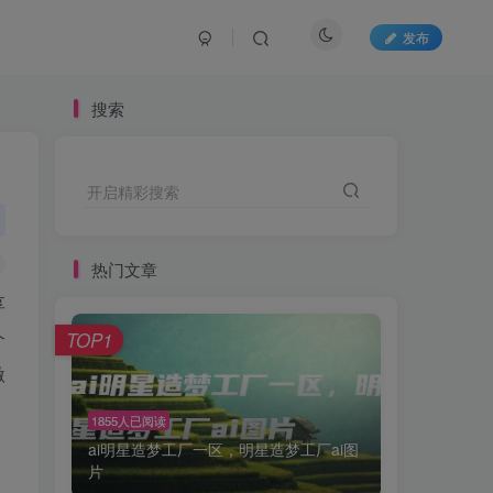
发布
搜索
开启精彩搜索
热门文章
享
个
TOP1
激
1855人已阅读
ai明星造梦工厂一区，明星造梦工厂ai图
片