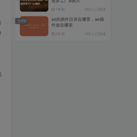
造梦工厂ai图片
1年前
453人已阅读
ae的插件目录在哪里，ae插
TOP8
行
件放在哪里
奇
2年前
452人已阅读
视