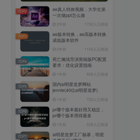
ae真人特效视频，大学生第
TOP2
一次做ppt怎么做
2年前
1702人已阅读
ae版本转换，ae高版本转换
TOP3
成低版本软件
2年前
1153人已阅读
死亡搁浅导演剪辑版PC配置
TOP4
要求：优化设置指南
1年前
926人已阅读
国内ai明星造梦网站
TOP5
jennie(40位ai明星造梦)
1年前
733人已阅读
pr哪个版本最好用又稳定，
TOP6
pr哪个版本用得最多
1年前
528人已阅读
ai明星造梦工厂杨幂，明星
TOP7