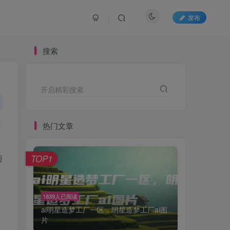
发布
搜索
开启精彩搜索
热门文章
极
与
TOP1
1839人已阅读
ai明星造梦工厂一区，明星造梦工厂ai图
片