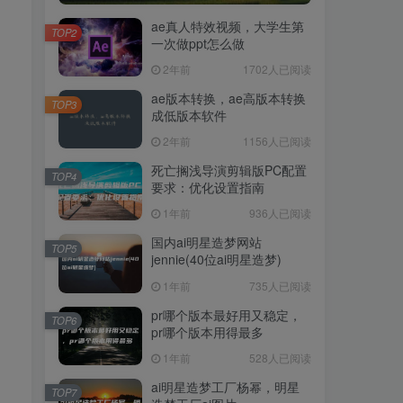
ae真人特效视频，大学生第
TOP2
一次做ppt怎么做
2年前
1702人已阅读
ae版本转换，ae高版本转换
TOP3
成低版本软件
2年前
1156人已阅读
死亡搁浅导演剪辑版PC配置
TOP4
要求：优化设置指南
1年前
936人已阅读
国内ai明星造梦网站
TOP5
jennie(40位ai明星造梦)
1年前
735人已阅读
pr哪个版本最好用又稳定，
TOP6
pr哪个版本用得最多
1年前
528人已阅读
ai明星造梦工厂杨幂，明星
TOP7