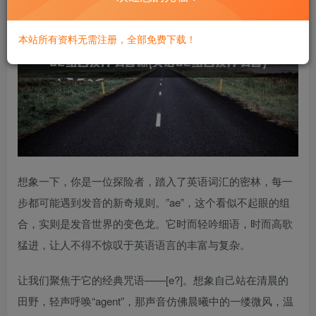
本站所有资料无需注册，全部免费下载！
想象一下，你是一位探险者，踏入了英语词汇的密林，每一
步都可能遇到发音的新奇规则。”ae”，这个看似不起眼的组
合，实则是发音世界的变色龙。它时而轻吟细语，时而高歌
猛进，让人不得不惊叹于英语语言的丰富与复杂。
让我们聚焦于它的经典咒语——[e?]。想象自己站在清晨的
田野，轻声呼唤“agent”，那声音仿佛晨曦中的一缕微风，温