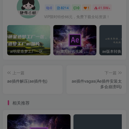
0
8214
0
1
41.9W+
VIP限时特价66元，免费下载全站资源！
ai明星造梦工厂一区，明星造梦工厂ai图片
ae真人特效视频，大学生第一次做ppt怎么做
上一篇
下一篇
ae插件解压(ae插件包)
ae插件vagas(Ae插件安装太
多会崩溃吗)
相关推荐