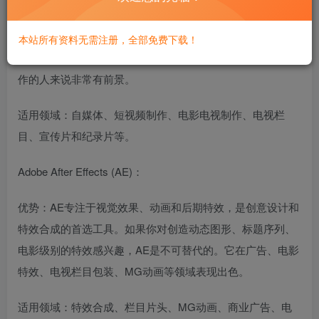
多轨道合成、音频编辑以及视频调色。它在新闻、纪录片、
短片、电影和网络内容制作中非常流行。随着短视频和在线
本站所有资料无需注册，全部免费下载！
内容的爆炸性增长，掌握Pr对于想要从事视频剪辑、内容创
作的人来说非常有前景。
适用领域：自媒体、短视频制作、电影电视制作、电视栏
目、宣传片和纪录片等。
Adobe After Effects (AE)：
优势：AE专注于视觉效果、动画和后期特效，是创意设计和
特效合成的首选工具。如果你对创造动态图形、标题序列、
电影级别的特效感兴趣，AE是不可替代的。它在广告、电影
特效、电视栏目包装、MG动画等领域表现出色。
适用领域：特效合成、栏目片头、MG动画、商业广告、电