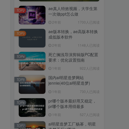
ae真人特效视频，大学生第
TOP2
一次做ppt怎么做
2年前
1700人已阅读
ae版本转换，ae高版本转换
TOP3
成低版本软件
2年前
1148人已阅读
死亡搁浅导演剪辑版PC配置
TOP4
要求：优化设置指南
1年前
922人已阅读
国内ai明星造梦网站
TOP5
jennie(40位ai明星造梦)
1年前
730人已阅读
pr哪个版本最好用又稳定，
TOP6
pr哪个版本用得最多
1年前
527人已阅读
ai明星造梦工厂杨幂，明星
TOP7