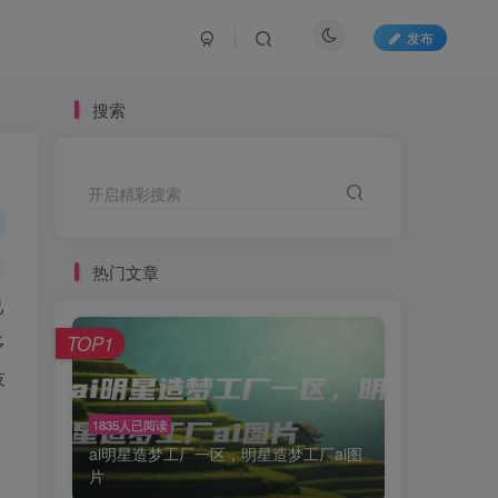
发布
搜索
开启精彩搜索
热门文章
己
多
TOP1
技
1835人已阅读
ai明星造梦工厂一区，明星造梦工厂ai图
片