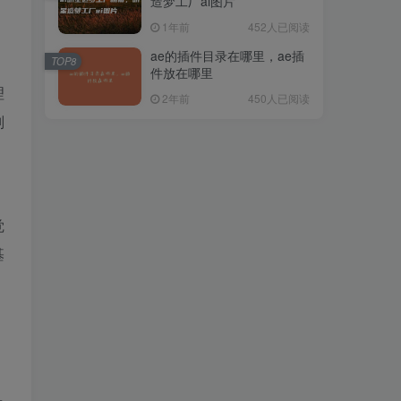
造梦工厂ai图片
1年前
452人已阅读
ae的插件目录在哪里，ae插
TOP8
件放在哪里
理
2年前
450人已阅读
则
觉
基
，