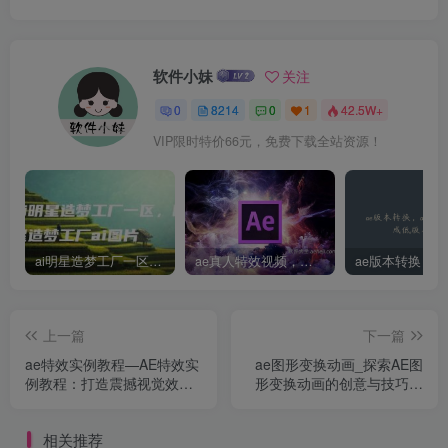
软件小妹
关注
0
8214
0
1
42.5W+
VIP限时特价66元，免费下载全站资源！
ai明星造梦工厂一区，明星造梦工厂ai图片
ae真人特效视频，大学生第一次做ppt怎么做
上一篇
下一篇
ae特效实例教程—AE特效实
ae图形变换动画_探索AE图
例教程：打造震撼视觉效果
形变换动画的创意与技巧之
的创意指南
旅
相关推荐