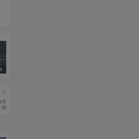
ae版本转换，ae高版本转换成低版本软件
死亡搁浅导演剪辑版PC配置要求：优化设置指南
国内ai明星造梦网站jennie(40位ai明星造梦)
篇
与方
法