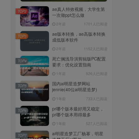
ae真人特效视频，大学生第
TOP2
一次做ppt怎么做
2年前
1701人已阅读
ae版本转换，ae高版本转换
TOP3
成低版本软件
2年前
1152人已阅读
死亡搁浅导演剪辑版PC配置
TOP4
要求：优化设置指南
1年前
926人已阅读
国内ai明星造梦网站
TOP5
jennie(40位ai明星造梦)
1年前
733人已阅读
pr哪个版本最好用又稳定，
TOP6
pr哪个版本用得最多
1年前
527人已阅读
ai明星造梦工厂杨幂，明星
TOP7